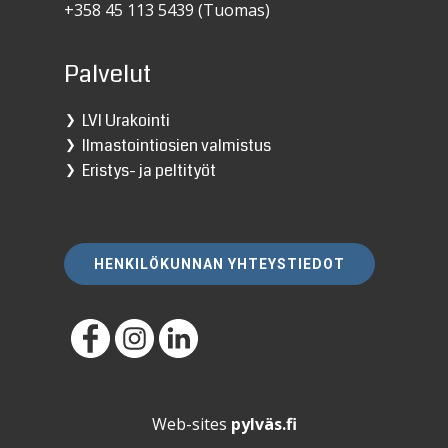
+358 45 113 5439 (Tuomas)
Palvelut
LVI Urakointi
❯
Ilmastointiosien valmistus
❯
Eristys- ja peltityöt
❯
HENKILÖKUNNAN YHTEYSTIEDOT
Web-sites
pylväs.fi