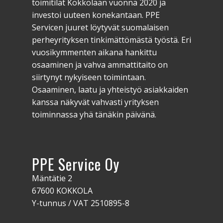
toimitilat Kokkolaan vuonna 2020 ja
investoi uuteen konekantaan. PPE
Servicen juuret löytyvät suomalaisen
perheyrityksen tinkimättömästä työstä. Eri
vuosikymmenten aikana hankittu
osaaminen ja vahva ammattitaito on
siirtynyt nykyiseen toimintaan.
Osaaminen, laatu ja yhteistyö asiakkaiden
kanssa näkyvät vahvasti yrityksen
toiminnassa yhä tänäkin päivänä.
PPE Servi​ce Oy
Mäntätie 2
67600 KOKKOLA
Y-tunnus / VAT 2510895-8