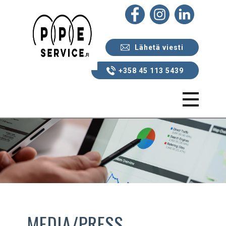
PPE Service Oy
Lähetä viesti
Palvelumme
+358 45 113 5439
Referenssit
Yhteystiedot
Yritys
MEDIA/PRESS